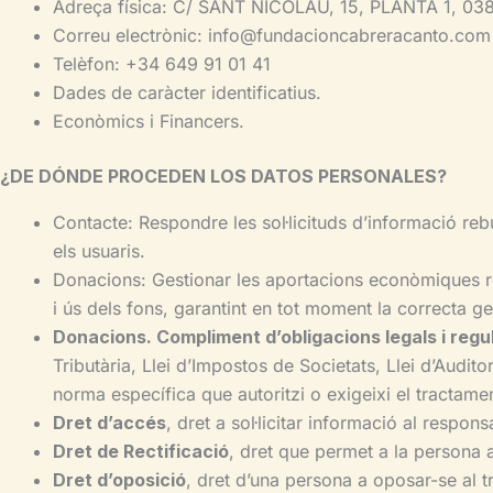
Adreça física: C/ SANT NICOLAU, 15, PLANTA 1, 0
Correu electrònic: info@fundacioncabreracanto.com
Telèfon: +34 649 91 01 41
Dades de caràcter identificatius.
Econòmics i Financers.
¿DE DÓNDE PROCEDEN LOS DATOS PERSONALES?
Contacte: Respondre les sol·licituds d’informació re
els usuaris.
Donacions: Gestionar les aportacions econòmiques rea
i ús dels fons, garantint en tot moment la correcta ge
Donacions. Compliment d’obligacions legals i regu
Tributària, Llei d’Impostos de Societats, Llei d’Audit
norma específica que autoritzi o exigeixi el tractamen
Dret d’accés
, dret a sol·licitar informació al respon
Dret de Rectificació
, dret que permet a la persona a
Dret d’oposició
, dret d’una persona a oposar-se al 