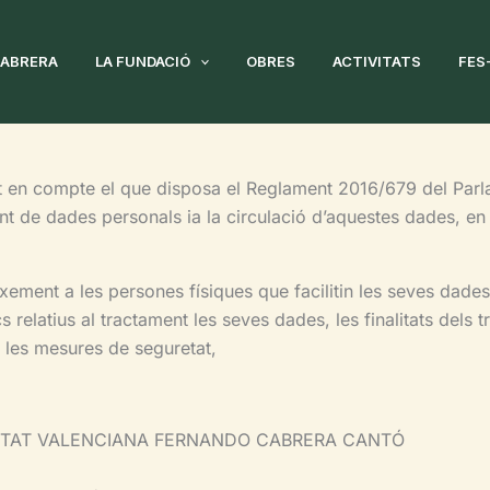
CABRERA
LA FUNDACIÓ
OBRES
ACTIVITATS
FES
t en compte el que disposa el Reglament 2016/679 del Parlam
ent de dades personals ia la circulació d’aquestes dades, en
ixement a les persones físiques que facilitin les seves dade
cs relatius al tractament les seves dades, les finalitats dels
i les mesures de seguretat,
MUNITAT VALENCIANA FERNANDO CABRERA CANTÓ