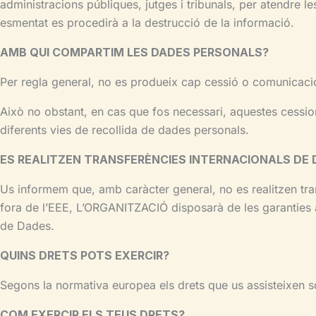
administracions públiques, jutges i tribunals, per atendre l
esmentat es procedirà a la destrucció de la informació.
AMB QUI COMPARTIM LES DADES PERSONALS?
Per regla general, no es produeix cap cessió o comunicació 
Això no obstant, en cas que fos necessari, aquestes cessio
diferents vies de recollida de dades personals.
ES REALITZEN TRANSFERÈNCIES INTERNACIONALS DE
Us informem que, amb caràcter general, no es realitzen tr
fora de l’EEE, L’ORGANITZACIÓ disposarà de les garanties a
de Dades.
QUINS DRETS POTS EXERCIR?
Segons la normativa europea els drets que us assisteixen s
COM EXERCIR ELS TEUS DRETS?