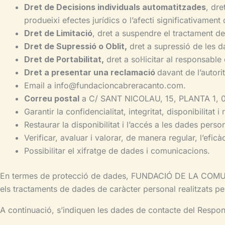
Dret de Decisions individuals automatitzades
, dre
produeixi efectes jurídics o l’afecti significativament
Dret de Limitació
, dret a suspendre el tractament de
Dret de Supressió o Oblit,
dret a supressió de les d
Dret de Portabilitat,
dret a sol·licitar al responsable
Dret a presentar una reclamació
davant de l’autori
Email a info@fundacioncabreracanto.com.
Correu postal
a C/ SANT NICOLAU, 15, PLANTA 1, 
Garantir la confidencialitat, integritat, disponibilitat
Restaurar la disponibilitat i l’accés a les dades perso
Verificar, avaluar i valorar, de manera regular, l’efi
Possibilitar el xifratge de dades i comunicacions.
En termes de protecció de dades, FUNDACIÓ DE LA COMU
els tractaments de dades de caràcter personal realitzats per
A continuació, s’indiquen les dades de contacte del Respo