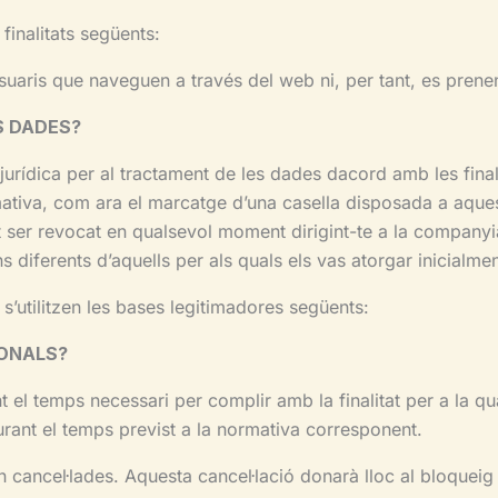
finalitats següents:
 usuaris que naveguen a través del web ni, per tant, es pre
S DADES?
 jurídica per al tractament de les dades dacord amb les fina
ativa, com ara el marcatge d’una casella disposada a aquest
 ser revocat en qualsevol moment dirigint-te a la companyia
s diferents d’aquells per als quals els vas atorgar inicialme
 s’utilitzen les bases legitimadores següents:
ONALS?
el temps necessari per complir amb la finalitat per a la qua
durant el temps previst a la normativa corresponent.
ran cancel·lades. Aquesta cancel·lació donarà lloc al bloque