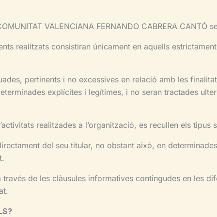
A COMUNITAT VALENCIANA FERNANDO CABRERA CANTÓ serà trac
nts realitzats consistiran únicament en aquells estrictament 
des, pertinents i no excessives en relació amb les finalitat
 determinades explícites i legítimes, i no seran tractades u
ctivitats realitzades a l’organització, es recullen els tipus 
irectament del seu titular, no obstant això, en determinade
t.
a través de les clàusules informatives contingudes en les dif
at.
LS?