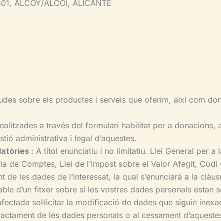
3801, ALCOY/ALCOI, ALICANTE
budes sobre els productes i serveis que oferim, així com don
litzades a través del formulari habilitat per a donacions, 
stió administrativa i legal d’aquestes.
latòries
: A títol enunciatiu i no limitatiu. Llei General per
oria de Comptes, Llei de l’Impost sobre el Valor Afegit, Codi 
t de les dades de l’interessat, la qual s’enunciarà a la clàu
sable d’un fitxer sobre si les vostres dades personals estan s
fectada sol·licitar la modificació de dades que siguin inexa
tractament de les dades personals o al cessament d’aqueste