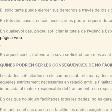
El solicitante puede ejercer sus derechos a través de los s
En tots dos casos, en cas necessari es podrà requerir documen
En qualsevol cas, podeu sol·licitar la tutela de l’Agència 
pàgina web
.
En aquest sentit, s’atendrà la seva sol·licitud com més avia
QUINES PODRIEN SER LES CONSEQÜÈNCIES DE NO FACI
Les dades sol·licitades en els camps establerts marcades am
aquelles estrictament necessàries en relació amb la finalita
imposada al mateix responsable del tractament o un requisit
En cas que no siguin facilitades totes les dades, no es garan
Per tant, en el cas que no es facilitin les dades exigides o 