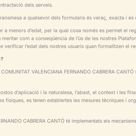
ontractació dels serveis.
transmesa a qualsevol dels formularis és veraç, exacta i es
per a menors d’edat, per la qual cosa només es permet el re
in meritar com a conseqüència de l’ús de les nostres Plataf
e verificar l’edat dels nostres usuaris quan formalitzen el re
S?
A COMUNITAT VALENCIANA FERNANDO CABRERA CANTÓ són aq
ostos d’aplicació i la naturalesa, l’abast, el context i les fin
ones físiques, es tenen establertes les mesures tècniques i or
NANDO CABRERA CANTÓ té implementats els mecanismes s