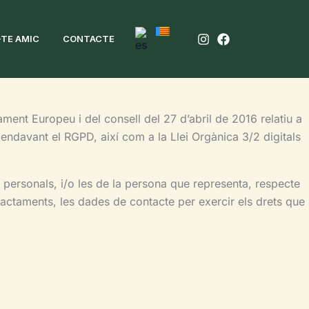
-TE AMIC
CONTACTE
ent Europeu i del consell del 27 d’abril de 2016 relatiu a
 endavant el RGPD, així com a la Llei Orgànica 3/2 digitals
s personals, i/o les de la persona que representa, respecte
 tractaments, les dades de contacte per exercir els drets que