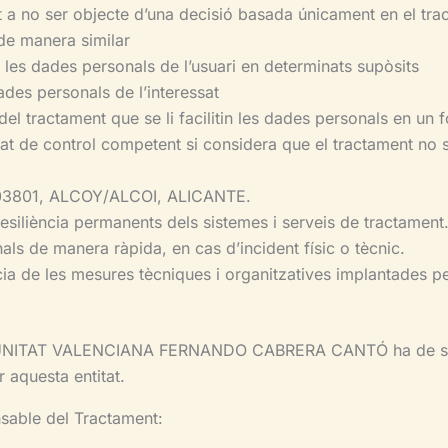
t a no ser objecte d’una decisió basada únicament en el trac
 de manera similar
 les dades personals de l’usuari en determinats supòsits
ades personals de l’interessat
 del tractament que se li facilitin les dades personals en un 
tat de control competent si considera que el tractament no s
03801, ALCOY/ALCOI, ALICANTE.
 i resiliència permanents dels sistemes i serveis de tractament
nals de manera ràpida, en cas d’incident físic o tècnic.
càcia de les mesures tècniques i organitzatives implantades pe
NITAT VALENCIANA FERNANDO CABRERA CANTÓ ha de ser co
 aquesta entitat.
nsable del Tractament: