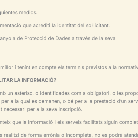
iguientes medios:
tació que acrediti la identitat del sol·licitant.
Espanyola de Protecció de Dades a través de la seva
t millor i tenint en compte els terminis previstos a la norma
LITAR LA INFORMACIÓ?
b un asterisc, o identificades com a obligatori, o les prop
t per a la qual es demanen, o bé per a la prestació d’un serv
 necessari per a la seva inscripció.
teix que la informació i els serveis facilitats siguin comple
es realitzi de forma errònia o incompleta, no es podrà atendre